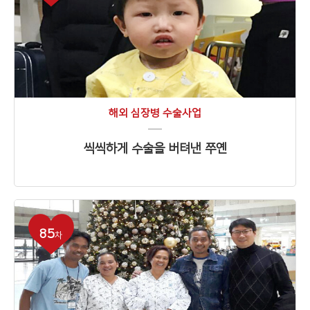
해외 심장병 수술사업
씩씩하게 수술을 버텨낸 쭈옌
85
차