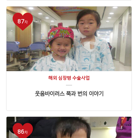
87
차
해외 심장병 수술사업
웃음바이러스 푹과 번의 이야기
86
차